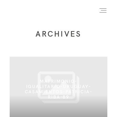
ARCHIVES
INICIO
INFO
PORTFOLIO
MATRIMONIO-
IGUALITARIO-URUGUAY-
CASAMIENTOS-PATRICIA-
FORMACIÓN
RIBA-89
CONTACTO