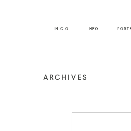
INICIO
INFO
PORT
ARCHIVES