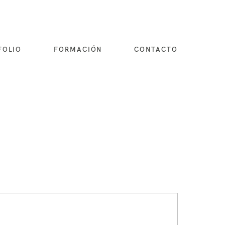
FOLIO
FORMACIÓN
CONTACTO