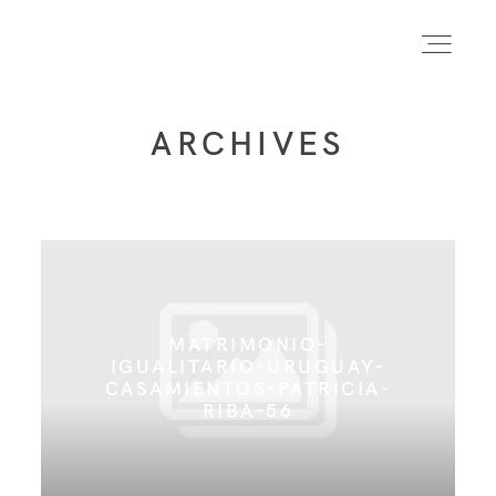
ARCHIVES
INICIO
INFO
PORTFOLIO
MATRIMONIO-
IGUALITARIO-URUGUAY-
CASAMIENTOS-PATRICIA-
FORMACIÓN
RIBA-56
CONTACTO