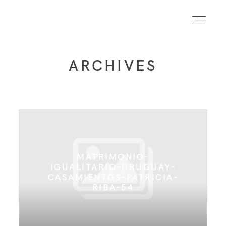
ARCHIVES
INICIO
INFO
PORTFOLIO
MATRIMONIO-
IGUALITARIO-URUGUAY-
CASAMIENTOS-PATRICIA-
FORMACIÓN
RIBA-54
CONTACTO