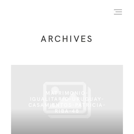
ARCHIVES
INICIO
INFO
PORTFOLIO
MATRIMONIO-
IGUALITARIO-URUGUAY-
CASAMIENTOS-PATRICIA-
FORMACIÓN
RIBA-48
CONTACTO