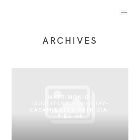
ARCHIVES
INICIO
INFO
PORTFOLIO
MATRIMONIO-
IGUALITARIO-URUGUAY-
CASAMIENTOS-PATRICIA-
FORMACIÓN
RIBA-46
CONTACTO