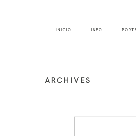
INICIO
INFO
PORT
ARCHIVES