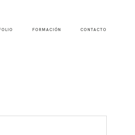
FOLIO
FORMACIÓN
CONTACTO