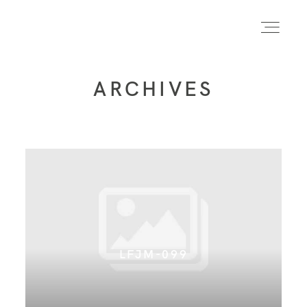
ARCHIVES
INICIO
INFO
PORTFOLIO
FORMACIÓN
LFJM-099
CONTACTO