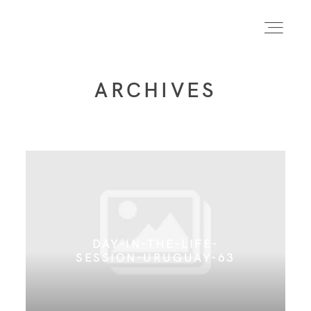
ARCHIVES
INICIO
INFO
PORTFOLIO
DAY-IN-THE-LIFE-
FORMACIÓN
SESSION-URUGUAY-63
CONTACTO