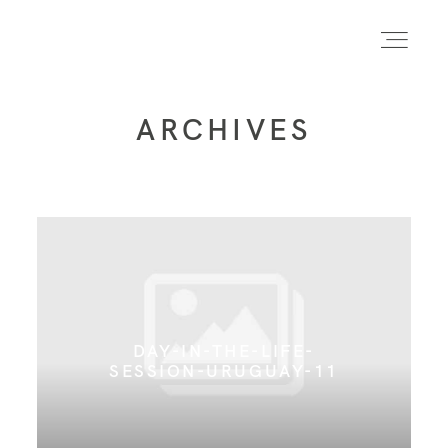
ARCHIVES
INICIO
INFO
PORTFOLIO
DAY-IN-THE-LIFE-
FORMACIÓN
SESSION-URUGUAY-11
CONTACTO