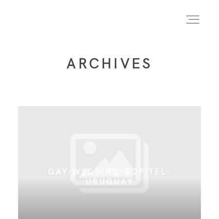
ARCHIVES
INICIO
INFO
PORTFOLIO
GAY-WEDDING-SOFITEL-
FORMACIÓN
URUGUAY
CONTACTO