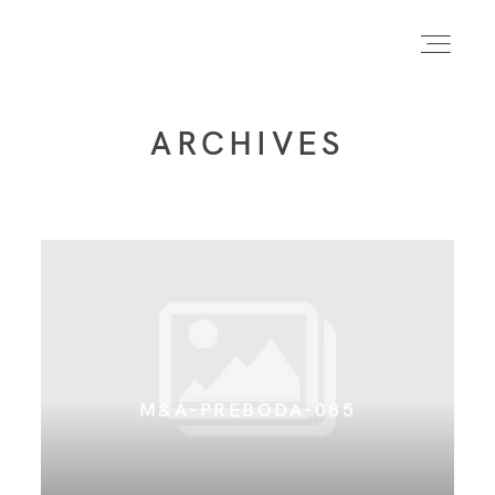
ARCHIVES
INICIO
INFO
PORTFOLIO
FORMACIÓN
M&A-PREBODA-085
CONTACTO