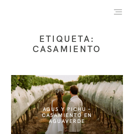
ETIQUETA:
INICIO
CASAMIENTO
INFO
PORTFOLIO
FORMACIÓN
AGUS Y PICHU –
CASAMIENTO EN
AGUAVERDE
CONTACTO