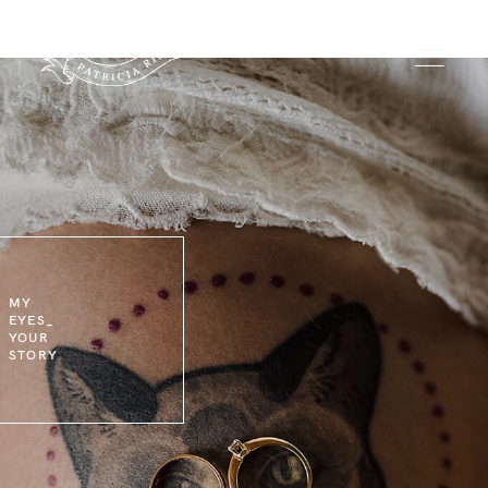
INICIO
INFO
MY
EYES_
PORTFOLIO
YOUR
STORY
FORMACIÓN
CONTACTO